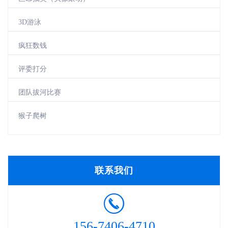
3D游泳
疯狂数钱
评委打分
团队拔河比赛
猴子爬树
联系我们
156-7406-4710