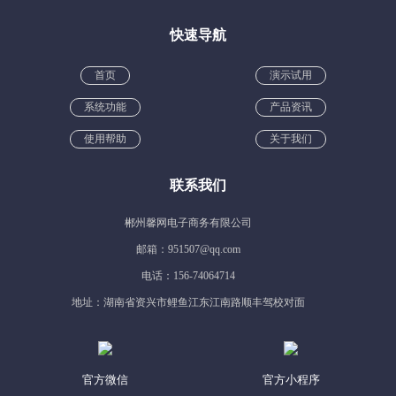
快速导航
首页
演示试用
系统功能
产品资讯
使用帮助
关于我们
联系我们
郴州馨网电子商务有限公司
邮箱：951507@qq.com
电话：156-74064714
地址：湖南省资兴市鲤鱼江东江南路顺丰驾校对面
官方微信
官方小程序