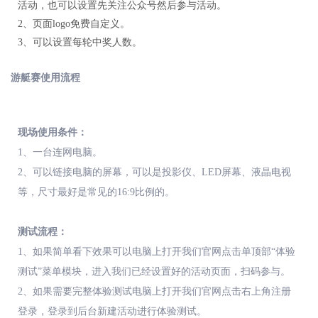
活动，也可以设置先关注公众号然后参与活动。
2、页面logo免费自定义。
3、可以设置每轮中奖人数。
游艇赛使用流程
现场使用条件：
1、一台连网电脑。
2、可以链接电脑的屏幕，可以是投影仪、LED屏幕、液晶电视
等，尺寸最好是常见的16:9比例的。
测试流程：
1、如果简单看下效果可以电脑上打开我们官网点击单顶部“体验
测试”菜单模块，进入我们已经设置好的活动页面，扫码参与。
2、如果需要完整体验测试电脑上打开我们官网点击右上角注册
登录，登录到后台新建活动进行体验测试。